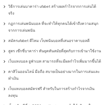
วิธีการเล่นบาคาร่า ufabet สร้างผลกำไรจากการเล่นได้
จริง
กฏการเล่นพนันบอล ที่จะทำให้ทุกคนได้เข้าถึงความสนุก
จากการเล่นพนัน
สมัครufabet ดีไหม เว็บพนันบอลที่เสนอราคาบอลดี
สูตร เซ๊กซี่บาคาร่า ทันยุคทันสมัยที่สุดกับการเข้ามาใช้งาน
เว็บแทงบอล ยูฟ่าเบท สามารถที่จะมีผลกำไรเพิ่มมากขึ้นได้
คาสิโนออนไลน์ มือถือ สบายเป็นอย่างมากในการเล่นและ
ทำเงิน
เว็บแทงบอลสมัครฟรี สำหรับในการสร้างกำไรจากเงิน
ลงทุน