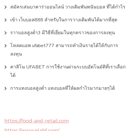
สมัครเล่นบาคาร่าออนไลน์ วางเดิมพันพนันบอล ที่ได้กำไร
เข้า เว็บบอล888 สำหรับในการวางเดิมพันได้มากที่สุด
ราาบอลสูงต่ำ3 มีวิธีที่เยี่ยมในทุกคราวของการลงทุน
โหลดแอพ ufabet777 สามารถทำเงินรายได้ให้กับการ
ลงทุน
คาสิโน UFABET การใช้งานผ่านระบบอัตโนมัติที่เราเลือก
ได้
การแทงบอลสูงต่ำ แทงบอลที่ให้ผลกำไรมากมายๆได้
https://food-and-retail.com
https://www.elabf.com/