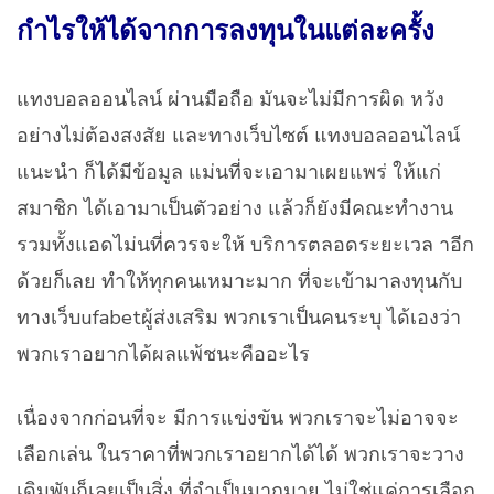
กำไรให้ได้จากการลงทุนในแต่ละครั้ง
แทงบอลออนไลน์ ผ่านมือถือ มันจะไม่มีการผิด หวัง
อย่างไม่ต้องสงสัย และทางเว็บไซต์ แทงบอลออนไลน์
แนะนำ ก็ได้มีข้อมูล แม่นที่จะเอามาเผยแพร่ ให้แก่
สมาชิก ได้เอามาเป็นตัวอย่าง แล้วก็ยังมีคณะทำงาน
รวมทั้งแอดไม่นที่ควรจะให้ บริการตลอดระยะเวล าอีก
ด้วยก็เลย ทำให้ทุกคนเหมาะมาก ที่จะเข้ามาลงทุนกับ
ทางเว็บufabetผู้ส่งเสริม พวกเราเป็นคนระบุ ได้เองว่า
พวกเราอยากได้ผลแพ้ชนะคืออะไร
เนื่องจากก่อนที่จะ มีการแข่งขัน พวกเราจะไม่อาจจะ
เลือกเล่น ในราคาที่พวกเราอยากได้ได้ พวกเราจะวาง
เดิมพันก็เลยเป็นสิ่ง ที่จำเป็นมากมาย ไม่ใช่แค่การเลือก