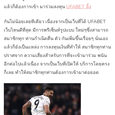
แล้วก็ต้องการเข้า มาร่วมลงทุน
UFABET ลิ้ง
กันไม่น้อยเลยทีเดียว เนื่องจากเป็นเว็บที่ได้ UFABET
เว็บไหนดีที่สุด มีการพรีเซ็นท์รูปแบบ ใหม่ๆซึ่งสามารถ
สมาชิกทุก ท่านกำเนิดตื่น ตัว กันเพิ่มขึ้นเรื่อยๆ นั่นเอง
แล้วก็ยังเป็นแหล่ง การลงทุนเงินที่ทำให้ สมาชิกทุกท่าน
ปราศจาก ความเสี่ยงสำหรับการที่จะเข้ามาร่วม พนัน
อีกต่อไปแล้วเนื่อง จากเป็นเว็บที่เปิดให้ บริการโดยตรง
ก็เลย ทำให้สมาชิกทุกท่านต้องการเข้ามาต่อยอด