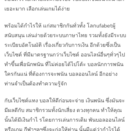
เยอะมาก เลือกเล่นเกมได้ง่าย
พร้อมได้กำไรให้ แก่สมาชิกกันทั่วทั้ง โลกufabetผู้
สนับสนุน เล่นง่ายด้วยระบบภาษาไทย รวมทั้งยังมีระบบ
ระเบียบอัตโนมัติ เรื่องเกี่ยวกับการเงิน อีกด้วยซึ่งเป็น
เว็บไซต์ ที่มีมาตรฐานกว่าเว็บไซต์ ออนไลน์อื่นๆทั่วๆไป
ทำขึ้นเพื่อนักพนัน ที่ไม่ค่อยได้ไปโต้ะ บอลนักการพนัน
ใครกันแน่ ที่ต้องการจะพนัน บอลออนไลน์ อีกอย่าง
ท่านจำเป็นต้องทำความรู้จัก
กับเว็บไซต์แทง บอลให้ดีก่อนจะจ่าย เงินพนัน ซึ่งมันจะ
มีผลดีกับ สมาชิกรวมทั้งนักเสี่ยง ดวงทุกคน ทำให้คุณ
นั้นได้มีเงินกำไ รโดยการเล่นการเดิม พันบอลออนไลน์
หรือเกม กีฬาฯลฯซึ่งจะก่อให้ท่าน นั้นมีแต่ว่ากำไรได้