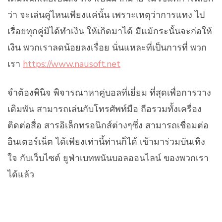
ว่า จะเล่นคู่ไหนเพียงแค่นั้น เพราะเหตุว่าการแทง ไป
เรื่อยทุกคู่มิได้ทำเงิน ให้เกิดมาได้ มีแม้กระนั้นจะก่อให้
เงิน พวกเราลดน้อยลงเรื่อย นั่นแหละที่เป็นการที่ พวก
เรา
https://www.nausoft.net
จำต้องพินิจ พิจารณาหาคู่บอลที่เยี่ยม ที่สุดเพื่อการวาง
เดิมพัน สามารถเล่นกับโทรศัพท์มือ ถือรวมทั้งเครื่อง
ติดต่อสื่อ สารอิเล็กทรอนิกส์ต่างๆซึ่ง สามารถเชื่อมต่อ
อินเตอร์เน็ต ได้เพียงเท่านี้ท่านก็ได้ เข้ามาร่วมบันเทิง
ใจ กับเว็บไซต์ ยูฟ่าเบทพนันบอลออนไลน์ ของพวกเรา
ได้แล้ว