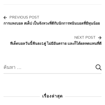
PREVIOUS POST
Post
การแทงบอล สเต็ป เป็นจังหวะที่ดีกับนักการพนันบอลที่มีทุนน้อย
Navigation
NEXT POST
ทีเด็ดบอลวันนี้ฟันธง1คู่ ไม่มีอันตราย และก็ได้ผลทดแทนที่ดี
ค้นหา
สำหรับ:
เรื่องล่าสุด