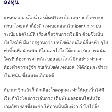
ลงทุน
แทงบอลออนไลน์ เครดิตฟรีเครดิต เล่นง่ายด้วยระบบ
ภาษาไทยแล้วก็ยังมี แทงบอลออนไลน์pantip ระบบ
ระเบียบอัตโนมัติ เรื่องเกี่ยวกับการเงินอีก ด้วยซึ่งเป็น
เว็บไซต์ที่ มีมาตรฐานกว่า เว็บไซต์ออนไลน์อื่นๆทั่ว ๆไป
ทำขึ้นเพื่อนักพนัน ที่ไม่ค่อยได้ไปโต้ะบอล นักการพนัน
ใครที่ ต้องการจะพนัน บอลออนไลน์ อีกอย่าง ท่านจะ
ต้องทำความรู้จัก กับเว็บไซต์แทงบอล ให้ดีก่อนจะชำระ
เงิน พนัน ซึ่งมันจะเกิดผลดี
กับสมาชิกแล้วก็ นักเสี่ยงโชคทุกคน ทำให้คุณนั้นได้มี
เงิน กำไรโดยการเล่นการ เดิมพันบอลออนไลน์หรือ
เกมกีฬาฯลฯซึ่งจะก่อ ให้ท่านนั้นมีแต่ว่า กำไรได้สิ่ง