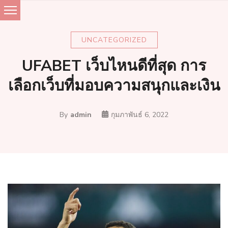
Skip
to
content
UNCATEGORIZED
UFABET เว็บไหนดีที่สุด การ
เลือกเว็บที่มอบความสนุกและเงิน
By
admin
กุมภาพันธ์ 6, 2022