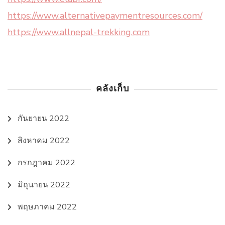
https://www.alternativepaymentresources.com/
https://www.allnepal-trekking.com
คลังเก็บ
กันยายน 2022
สิงหาคม 2022
กรกฎาคม 2022
มิถุนายน 2022
พฤษภาคม 2022