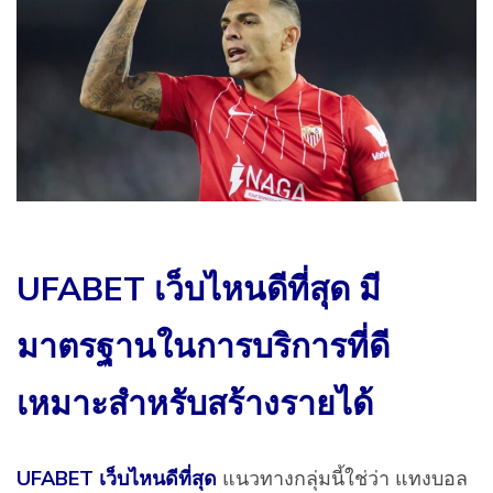
UFABET เว็บไหนดีที่สุด มี
มาตรฐานในการบริการที่ดี
เหมาะสำหรับสร้างรายได้
UFABET เว็บไหนดีที่สุด
แนวทางกลุ่มนี้ใช่ว่า แทงบอล