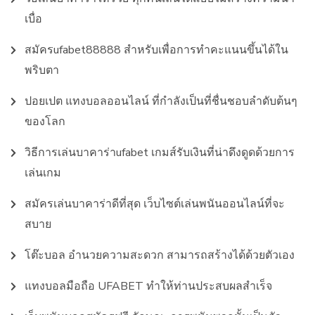
เบื่อ
สมัครufabet88888 สำหรับเพื่อการทำคะแนนขึ้นได้ใน
พริบตา
ปอยเปต แทงบอลออนไลน์ ที่กำลังเป็นที่ชื่นชอบลำดับต้นๆ
ของโลก
วิธีการเล่นบาคาร่าufabet เกมส์รับเงินที่น่าดึงดูดด้วยการ
เล่นเกม
สมัครเล่นบาคาร่าดีที่สุด เว็บไซต์เล่นพนันออนไลน์ที่จะ
สบาย
โต๊ะบอล อำนวยความสะดวก สามารถสร้างได้ด้วยตัวเอง
แทงบอลมือถือ UFABET ทำให้ท่านประสบผลสำเร็จ