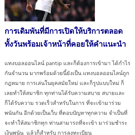
การเดิมพันที่มีการเปิดให้บริการตลอด
ทั้งวันพร้อมเจ้าหน้าที่คอยให้คำแนะนำ
แทงบอลออนไลน์ pantip และก็ต้องการเข้ามา ได้กำไร
กันจำนวน มากพร้อมด้วยนี้ยังเป็น แทงบอลออนไลน์ถูก
กฎหมาย การเล่นในยุคสมัยใหม่ และก็รูปแบบใหม่ ก็
เลยทำให้สมาชิก ทุกท่านได้รับความสบาย สบายและ
ก็ได้รับความ รวดเร็วสำหรับในการ ที่จะเข้ามาร่วม
พนันกัน อีกด้วยเป็นเว็บ ที่ตอบปัญหาทุกความ จำเป็นที่
จะทำให้สมาชิกทุก ท่านสามารถที่จะเข้า มาร่วมชำระ
เงินพนัน แล้วก็สำหรับ การลงทะเบียน