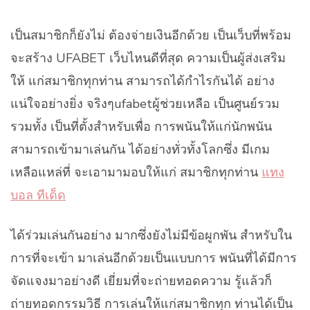
เป็นสมาชิกก็ยังไม่ ต้องจ่ายเงินอีกด้วย เป็นเว็บที่พร้อม
จะสร้าง UFABET เว็บไหนดีที่สุด ความเป็นผู้ส่งเสริม
ให้ แก่สมาชิกทุกท่าน สามารถได้กำไรกันได้ อย่าง
แน่ใจอย่างยิ่ง จริงๆufabetผู้ช่วยเหลือ เป็นศูนย์รวม
รวมทั้ง เป็นที่ตั้งสำหรับเพื่อ การพนันให้แก่นักพนัน
สามารถเข้ามาเล่นกัน ได้อย่างทั่วทั้งโลกซึ่ง มีเกม
เหลือแหล่ที่ จะเอามามอบให้แก่ สมาชิกทุกท่าน
แทง
บอล ทีเด็ด
ได้ร่วมเล่นกันอย่าง มากซึ่งยังไม่มีข้อผูกพัน สำหรับใน
การที่จะเข้า มาเล่นอีกด้วยเป็นแบบการ พนันที่ได้มีการ
จัดแจงมาอย่างดี เยี่ยมที่จะถ่ายทอดความ รู้แล้วก็
ถ่ายทอดกรรมวิธี การเล่นให้แก่สมาชิกทุก ท่านได้เป็น