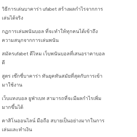
วิธีการเล่นบาคาร่า ufabet สร้างผลกำไรจากการ
เล่นได้จริง
กฏการเล่นพนันบอล ที่จะทำให้ทุกคนได้เข้าถึง
ความสนุกจากการเล่นพนัน
สมัครufabet ดีไหม เว็บพนันบอลที่เสนอราคาบอล
ดี
สูตร เซ๊กซี่บาคาร่า ทันยุคทันสมัยที่สุดกับการเข้า
มาใช้งาน
เว็บแทงบอล ยูฟ่าเบท สามารถที่จะมีผลกำไรเพิ่ม
มากขึ้นได้
คาสิโนออนไลน์ มือถือ สบายเป็นอย่างมากในการ
เล่นและทำเงิน