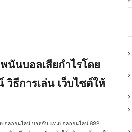
ส
พนันบอลเสียกำไรโดย
ิธีการเล่น เว็บไซต์ให้
ทงบอลออนไลน์ บอลกับ แทงบอลออนไลน์ 888