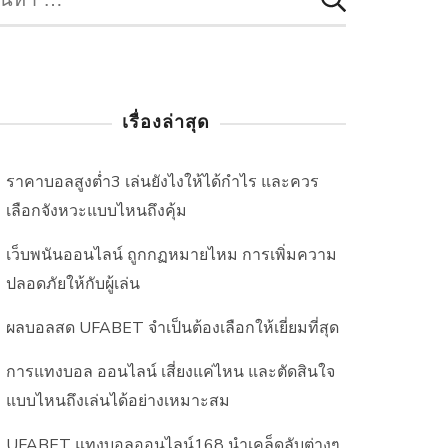
ำหรับ:
เรื่องล่าสุด
ราคาบอลสูงต่ำ3 เล่นยังไงให้ได้กำไร และควร
เลือกจังหวะแบบไหนถึงคุ้ม
เว็บพนันออนไลน์ ถูกกฏหมายไหม การเพิ่มความ
ปลอดภัยให้กับผู้เล่น
ผลบอลสด UFABET จำเป็นต้องเลือกให้เยี่ยมที่สุด
การแทงบอล ออนไลน์ เสี่ยงแค่ไหน และตัดสินใจ
แบบไหนถึงเล่นได้อย่างเหมาะสม
UFABET แทงบอลออนไลน์168 นำเคล็ดลับต่างๆ