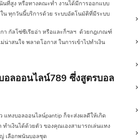
ร พนันที่สูง หรือทางคณะทำ งานได้มีการออกแบบ
ายใน ทุกวันนี้บริการด้วย ระบบอัตโนมัติที่มีระบบ
ีกา กัลโซ่ซีเรียอ่า หรือและก็ฯลฯ ด้วยกฎเกณฑ์
ี่คุณไม่น่าสนใจ พลาดโอกาส ในการเข้าไปทำเงิน
อลออนไลน์789 ซึ่งสูตรบอล
 แทงบอลออนไลน์pantip ก็จะส่งผลดีให้เกิด
ือก ทำเงินได้ด้วยตัว ของคุณเองสามารถเล่นแทง
่ เลือกพนันบอลชุด