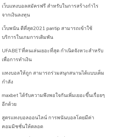
เว็บแทงบอลสมัครฟรี สำหรับในการสร้างกำไร
จากเงินลงทุน
เว็บพนัน ดีที่สุด2021 pantip สามารถเข้าใช้
บริการในเกมการเดิมพัน
UFABETที่คนเล่นเยอะที่สุด กำเนิดจังหวะสำหรับ
เพื่อการทำเงิน
แทงบอลให้ถูก สามารถร่วมสนุกสนานได้แบบเต็ม
กำลัง
maxbet ได้รับความพึงพอใจกันเพิ่มเยอะขึ้นเรื่อยๆ
อีกด้วย
สูตรแทงบอลออนไลน์ การพนันบอลโดยมีค่า
คอมมิชชั่นให้ตลอด