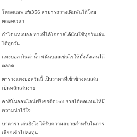
โหลดแอพ ufa356 สามารถวางเดิมพันได้โดย
ตลอดเวลา
กำไร แทงบอล ทางที่ได้โอกาสได้เงินใช้ทุกวันเล่น
ได้ทุกวัน
แทงบอล กินค่าน้ำ พนันบอลเช่นไรให้มั่งคั่งเล่นได้
ตลอด
ตารางแทงบอลวันนี้ เป็นราคาที่เข้าข้างคนเล่น
เป็นหลักเล่นง่าย
คาสิโนออนไลน์ฟรีเครดิต168 รายได้ทดแทนให้มี
ความน่าไว้ใจ
บาคาร่า เล่นยังไง ได้รับความสบายสำหรับในการ
เลือกเข้าไปลงทุน