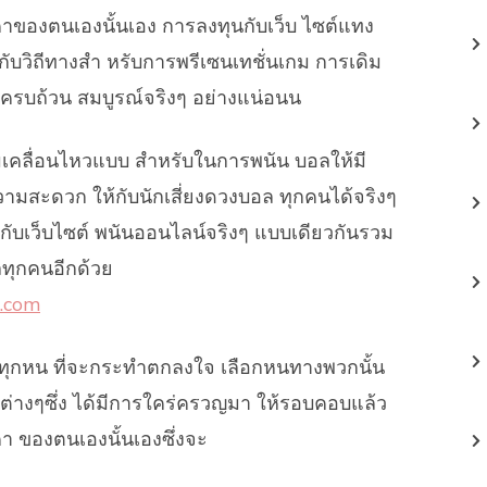
ราคาของตนเองนั้นเอง การลงทุนกับเว็บ ไซต์แทง
ับวิถีทางสำ หรับการพรีเซนเทชั่นเกม การเดิม
ครบถ้วน สมบูรณ์จริงๆ อย่างแน่อนน
วามเคลื่อนไหวแบบ สำหรับในการพนัน บอลให้มี
ความสะดวก ให้กับนักเสี่ยงดวงบอล ทุกคนได้จริงๆ
ุนกับเว็บไซต์ พนันออนไลน์จริงๆ แบบเดียวกันรวม
อลทุกคนอีกด้วย
s.com
นทุกหน ที่จะกระทำตกลงใจ เลือกหนทางพวกนั้น
่างๆซึ่ง ได้มีการใคร่ครวญมา ให้รอบคอบแล้ว
าคา ของตนเองนั้นเองซึ่งจะ