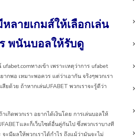
ีหลายเกมส์ให้เลือกเล่น
การ พนันบอลให้รับดู
 ufabet.comทางเข้า เพราะเหตุว่าการ ufabet
มันยากพอ เหมาะพอควร แต่ว่าเอากัน จริงๆพวกเรา
ันเสียด้วย ถ้าหากเล่นUFABET พวกเราจะรู้ดีว่า
ถ้าเกิดพวกเรา อยากได้เงินโดย การเล่นบอลให้
FABETและก็เว็บไซต์อื่นคู่กันไป ซึ่งพวกเราบางที
ละ จะมีผลให้พวกเราได้กำไร ถึงแม้ว่ามันจะไม่