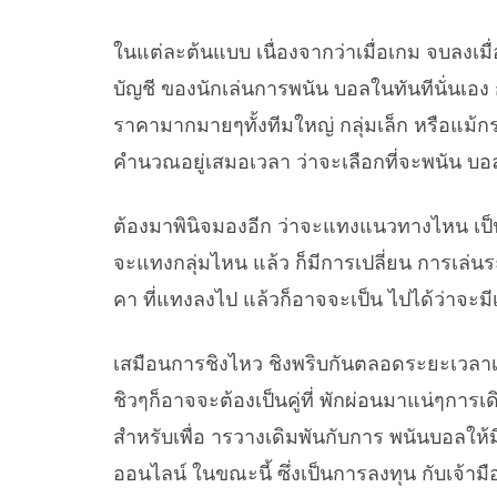
ในแต่ละต้นแบบ เนื่องจากว่าเมื่อเกม จบลงเมื
บัญชี ของนักเล่นการพนัน บอลในทันทีนั่นเอง
ราคามากมายๆทั้งทีมใหญ่ กลุ่มเล็ก หรือแม้กร
คำนวณอยู่เสมอเวลา ว่าจะเลือกที่จะพนัน บ
ต้องมาพินิจมองอีก ว่าจะแทงแนวทางไหน เป็นอ
จะแทงกลุ่มไหน แล้ว ก็มีการเปลี่ยน การเล่น
คา ที่แทงลงไป แล้วก็อาจจะเป็น ไปได้ว่าจะม
เสมือนการชิงไหว ชิงพริบกันตลอดระยะเวลาเ
ชิวๆก็อาจจะต้องเป็นคู่ที่ พักผ่อนมาแน่ๆการเ
สำหรับเพื่อ ารวางเดิมพันกับการ พนันบอลให้ม
ออนไลน์ ในขณะนี้ ซึ่งเป็นการลงทุน กับเจ้ามือท