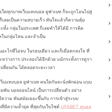
่อใดทุกบาทเว็บแทงบอล ยูฟ่าเบท ก็จะถูกโอนไปสู่
 ก็เลยเป็นความสบายเร็ว ทันใจแล้วก็ความคุ้ม
ะทั้ง กลุ่มในประเทศ ก็เลยทำให้ได้มี การคิด
อลในกลุ่มไหน และจำเป็น
ะไรที่ไม่จบ ในรอบเดียว และก็เมื่อตกลงใจ ที่
ระหว่างการ ประลองได้อีกด้วย แม้กระทั้งการดูรา
ีเปลี่ยนกัน ได้ตลอดระยะเวลา
ว็บแทงบอล ยูฟ่าเบท คนใดกันจะนั่งพักผ่อน แบบ
ดิมพัน บอลออนไลน์ เป็นการเปลี่ยนตัว อย่าง
ีความ ทันสมัยเยอะขึ้นกับ การเข้าสู่ระบบ
ี่มีความล้ำยุค ที่สุดกับเว็บไซต์
UFABET ดูบอล