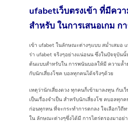
ufabetเว็บตรงเข้า ที่มีคว
สำหรับ ในการเสนอเกม กา
เข้า ufabet ในลักษณะต่างๆแบบ สม่ำเสมอ u
ร่า ufabet จริงๆอย่างแน่อนน ซึ่งในปัจจุบันน
ต้นแบบสำหรับใน การพนันบอลให้มี ความล้ำย
กับนักเสี่ยงโชค บอลทุกคนได้จริงๆด้วย
เหตุว่านักเสี่ยงดวง ทุกคนก็เข้ามาลงทุน กับเ
เป็นเรื่องจำเป็น สำหรับนักเสี่ยงโช คบอลทุกค
ก่อนทุกหน ที่จะกระทำการตกลง ใจเลือกวิถี
ใน ลักษณะต่างๆซึ่งได้มี การไตร่ตรองมาอย่าง