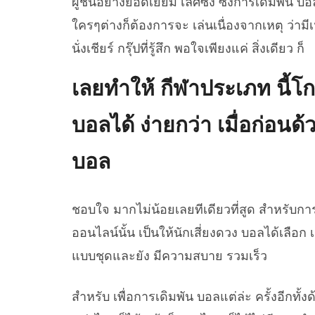
ผู้ชนอย่างยอดเยี่ยม เลิศซึ่ง ซึ่งการเดิมพัน 
ใครๆต่างก็ต้องการจะ เล่นเนื่องจากเหตุ ว่ามี
นั่งเชียร์ กรุ๊ปที่รู้สึก พอใจเพียงแค่ สิ่งเดียว ก็
เลยทำให้ กีฬาประเภท นี้โก
บอลได้ ง่ายกว่า เมื่อก่อนด้
บอล
ชอบใจ มากไม่น้อยเลยทีเดียวที่สูด สำหรับกา
ออนไลน์นั้น เป็นให้นักเสี่ยงดวง บอลได้เลือก
แบบชุดและยัง มีความสบาย รวมเร็ว
สำหรับ เพื่อการเดิมพัน บอลแต่ล่ะ ครั้งอีกทั้ง