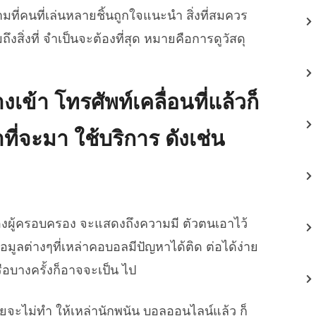
ามที่คนที่เล่นหลายชิ้นถูกใจแนะนำ สิ่งที่สมควร
มถึงสิ่งที่ จำเป็นจะต้องที่สุด หมายคือการดูวัสดุ
า โทรศัพท์เคลื่อนที่แล้วก็
ที่จะมา ใช้บริการ ดังเช่น
 ของผู้ครอบครอง จะแสดงถึงความมี ตัวตนเอาไว้
อมูลต่างๆที่เหล่าคอบอลมีปัญหาได้ติด ต่อได้ง่าย
หรือบางครั้งก็อาจจะเป็น ไป
โดยจะไม่ทำ ให้เหล่านักพนัน บอลออนไลน์แล้ว ก็