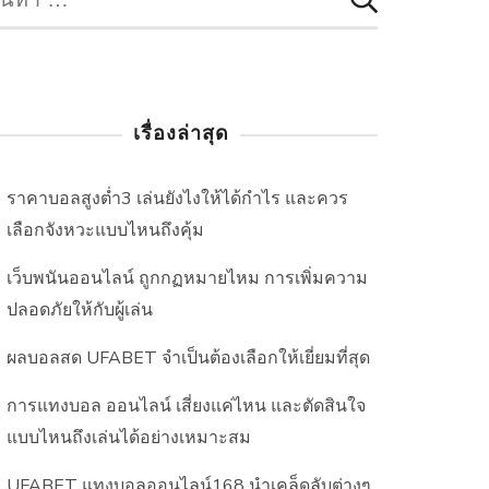
ำหรับ:
เรื่องล่าสุด
ราคาบอลสูงต่ำ3 เล่นยังไงให้ได้กำไร และควร
เลือกจังหวะแบบไหนถึงคุ้ม
เว็บพนันออนไลน์ ถูกกฏหมายไหม การเพิ่มความ
ปลอดภัยให้กับผู้เล่น
ผลบอลสด UFABET จำเป็นต้องเลือกให้เยี่ยมที่สุด
การแทงบอล ออนไลน์ เสี่ยงแค่ไหน และตัดสินใจ
แบบไหนถึงเล่นได้อย่างเหมาะสม
UFABET แทงบอลออนไลน์168 นำเคล็ดลับต่างๆ