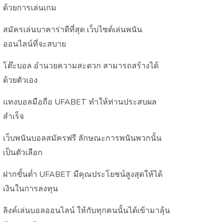
ด้วยการเล่นเกม
สมัครเล่นบาคาร่าดีที่สุด เว็บไซต์เล่นพนัน
ออนไลน์ที่จะสบาย
โต๊ะบอล อำนวยความสะดวก สามารถสร้างได้
ด้วยตัวเอง
แทงบอลมือถือ UFABET ทำให้ท่านประสบผล
สำเร็จ
เว็บพนันบอลสมัครฟรี ลักษณะการพนันพวกนั้น
เป็นตัวเลือก
ฝากขั้นต่ำ UFABET มีคุณประโยชน์สูงสุดให้ได้
เงินในการลงทุน
ลิงค์เล่นบอลออนไลน์ ให้กับทุกคนนั้นได้เข้ามาลุ้น