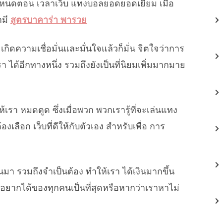
กำหนดตอน เวลาเว็บ แทงบอลยอดยอดเยี่ยม เมื่อ
ามี
สูตรบาคาร่า พารวย
ิดความเชื่อมั่นและมั่นใจแล้วก็มั่น จิตใจว่าการ
 ได้อีกทางหนึ่ง รวมถึงยังเป็นที่นิยมเพิ่มมากมาย
เรา หมดตูด ซึ่งเมื่อพวก พวกเรารู้ที่จะเล่นแทง
งเลือก เว็บที่ดีให้กับตัวเอง สำหรับเพื่อ การ
นมา รวมถึงจำเป็นต้อง ทำให้เรา ได้เงินมากขึ้น
เราอยากได้ของทุกคนเป็นที่สุดหรือหากว่าเราหาไม่