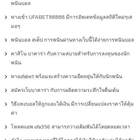
พนันบอล
ทางเข้า UFABET88888 มีการอัพเดทข้อมูลสถิติใหม่ๆเส
มอๆ
พนันบอล สเต็ป การพนันผ่านทางเว็บนี้ได้ง่ายการพนันบอล
คาสิโน บาคาร่า กับความสบายสำหรับการลงทุนของนัก
พนัน
ทางufabet พร้อมจะสร้างความยืดหยุ่นให้กับนักพนัน
สมัครเว็บบาคาร่า กับการผลิตความระทึกใจตื่นเต้น
วิธีแทงบอลให้ถูกและได้เงิน มีการเปลี่ยนแปลงราคาให้คุ้ม
ค่า
โหลดแอพ ufa356 สามารถวางเดิมพันได้โดยตลอดเวลา