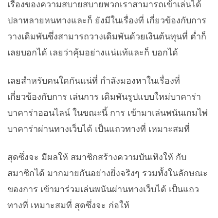
เรื่องของความสบายสบายพวกเราสามารถเข้าเล่นได้
ปลาหลายหนทางและก็ ยังมีในเรื่องที่ เกี่ยวข้องกับการ
วางเดิมพันซึ่งสามารถวางเดิมพันด้วยเงินต้นทุนที่ ต่ำก็
เลยบอกได้ เลยว่าคุ้มอย่างแน่แท้และก็ บอกได้
เลยสำหรับคนใดกันแน่ที่ กำลังมองหาในเรื่องที่
เกี่ยวข้องกับการ เล่นการ เดิมพันรูปแบบใหม่บาคาร่า
บาคาร่าออนไลน์ ในขณะนี้ การ เข้ามาเล่นพนันเกมไพ่
บาคาร่าผ่านทางเว็บได้ เป็นแถวทางที่ เหมาะสมที่
สุดซึ่งจะ มีผลให้ สมาชิกสร้างความบันเทิงให้ กับ
สมาชิกได้ มากมายกันอย่างยิ่งจริงๆ รวมทั้งในลักษณะ
ของการ เข้ามาร่วมเล่นพนันผ่านทางเว็บได้ เป็นแถว
ทางที่ เหมาะสมที่ สุดซึ่งจะ ก่อให้