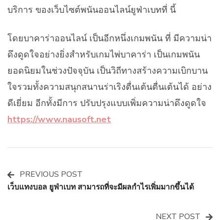
บริการ ของเว็บไซต์พนันออนไลน์ยูฟ่าเบทที่ นี้
โดย
บาคาร่าออนไลน์ เป็นอีกหนึ่งเกมพนัน ที่ มีความน่า
ดึงดูดใจอย่างยิ่งสำหรับเกมไพ่บาคาร่า เป็นเกมพนัน
ยอดนิยมในช่วงปัจจุบัน เป็นวิถีทางสร้างความเบิกบาน
ใจรวมทั้งความสนุกสนานร่าเริงตื่นเต้นตื่นเต้นได้ อย่าง
ดีเยี่ยม อีกทั้งมีการ ปรับปรุงแบบเพิ่มความน่าดึงดูดใจ
https://www.nausoft.net
PREVIOUS POST
Post
เว็บแทงบอล ยูฟ่าเบท สามารถที่จะมีผลกำไรเพิ่มมากขึ้นได้
Navigation
NEXT POST