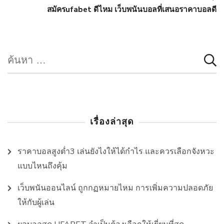
สมัครufabet ดีไหม เว็บพนันบอลที่เสนอราคาบอลดี
ค้นหา
สำหรับ:
เรื่องล่าสุด
ราคาบอลสูงต่ำ3 เล่นยังไงให้ได้กำไร และควรเลือกจังหวะ
แบบไหนถึงคุ้ม
เว็บพนันออนไลน์ ถูกกฏหมายไหม การเพิ่มความปลอดภัย
ให้กับผู้เล่น