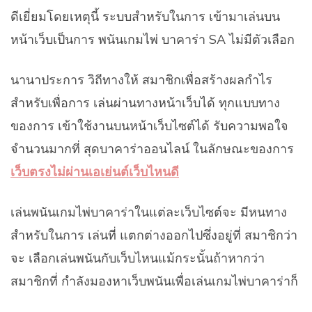
ดีเยี่ยมโดยเหตุนี้ ระบบสำหรับในการ เข้ามาเล่นบน
หน้าเว็บเป็นการ พนันเกมไพ่ บาคาร่า SA ไม่มีตัวเลือก
นานาประการ วิถีทางให้ สมาชิกเพื่อสร้างผลกำไร
สำหรับเพื่อการ เล่นผ่านทางหน้าเว็บได้ ทุกแบบทาง
ของการ เข้าใช้งานบนหน้าเว็บไซต์ได้ รับความพอใจ
จำนวนมากที่ สุดบาคาร่าออนไลน์ ในลักษณะของการ
เว็บตรงไม่ผ่านเอเย่นต์เว็บไหนดี
เล่นพนันเกมไพ่บาคาร่าในแต่ละเว็บไซต์จะ มีหนทาง
สำหรับในการ เล่นที่ แตกต่างออกไปซึ่งอยู่ที่ สมาชิกว่า
จะ เลือกเล่นพนันกับเว็บไหนแม้กระนั้นถ้าหากว่า
สมาชิกที่ กำลังมองหาเว็บพนันเพื่อเล่นเกมไพ่บาคาร่าก็