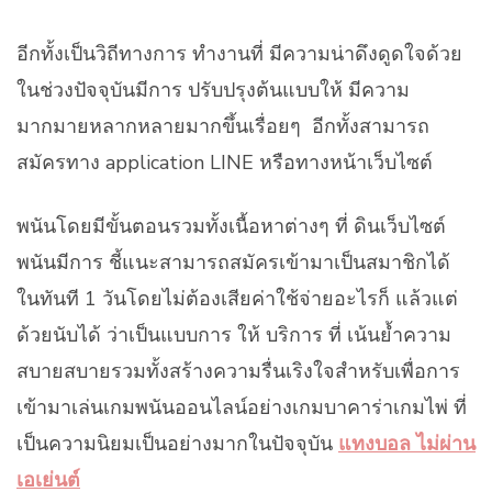
อีกทั้งเป็นวิถีทางการ ทำงานที่ มีความน่าดึงดูดใจด้วย
ในช่วงปัจจุบันมีการ ปรับปรุงต้นแบบให้ มีความ
มากมายหลากหลายมากขึ้นเรื่อยๆ อีกทั้งสามารถ
สมัครทาง application LINE หรือทางหน้าเว็บไซต์
พนันโดยมีขั้นตอนรวมทั้งเนื้อหาต่างๆ ที่ ดินเว็บไซต์
พนันมีการ ชี้แนะสามารถสมัครเข้ามาเป็นสมาชิกได้
ในทันที 1 วันโดยไม่ต้องเสียค่าใช้จ่ายอะไรก็ แล้วแต่
ด้วยนับได้ ว่าเป็นแบบการ ให้ บริการ ที่ เน้นย้ำความ
สบายสบายรวมทั้งสร้างความรื่นเริงใจสำหรับเพื่อการ
เข้ามาเล่นเกมพนันออนไลน์อย่างเกมบาคาร่าเกมไพ่ ที่
เป็นความนิยมเป็นอย่างมากในปัจจุบัน
แทงบอล ไม่ผ่าน
เอเย่นต์