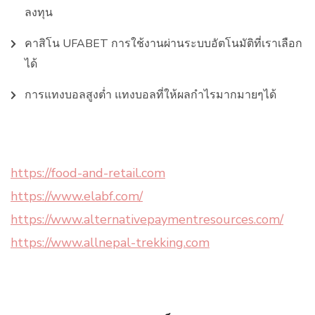
ลงทุน
คาสิโน UFABET การใช้งานผ่านระบบอัตโนมัติที่เราเลือก
ได้
การแทงบอลสูงต่ำ แทงบอลที่ให้ผลกำไรมากมายๆได้
https://food-and-retail.com
https://www.elabf.com/
https://www.alternativepaymentresources.com/
https://www.allnepal-trekking.com