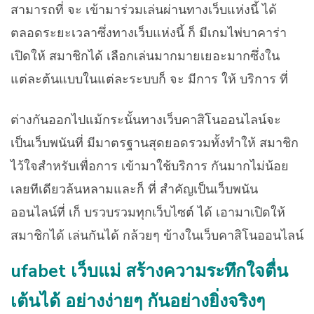
สามารถที่ จะ เข้ามาร่วมเล่นผ่านทางเว็บแห่งนี้ ได้
ตลอดระยะเวลาซึ่งทางเว็บแห่งนี้ ก็ มีเกมไพ่บาคาร่า
เปิดให้ สมาชิกได้ เลือกเล่นมากมายเยอะมากซึ่งใน
แต่ละต้นแบบในแต่ละระบบก็ จะ มีการ ให้ บริการ ที่
ต่างกันออกไปแม้กระนั้นทางเว็บคาสิโนออนไลน์จะ
เป็นเว็บพนันที่ มีมาตรฐานสุดยอดรวมทั้งทำให้ สมาชิก
ไว้ใจสำหรับเพื่อการ เข้ามาใช้บริการ กันมากไม่น้อย
เลยทีเดียวล้นหลามและก็ ที่ สำคัญเป็นเว็บพนัน
ออนไลน์ที่ เก็ บรวบรวมทุกเว็บไซต์ ได้ เอามาเปิดให้
สมาชิกได้ เล่นกันได้ กล้วยๆ ข้างในเว็บคาสิโนออนไลน์
ufabet เว็บแม่ สร้างความระทึกใจตื่น
เต้นได้ อย่างง่ายๆ กันอย่างยิ่งจริงๆ