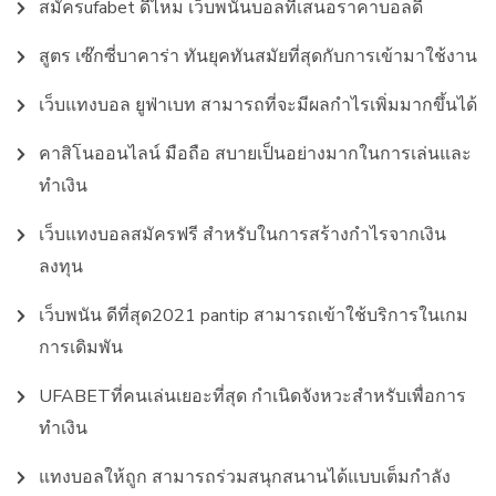
สมัครufabet ดีไหม เว็บพนันบอลที่เสนอราคาบอลดี
สูตร เซ๊กซี่บาคาร่า ทันยุคทันสมัยที่สุดกับการเข้ามาใช้งาน
เว็บแทงบอล ยูฟ่าเบท สามารถที่จะมีผลกำไรเพิ่มมากขึ้นได้
คาสิโนออนไลน์ มือถือ สบายเป็นอย่างมากในการเล่นและ
ทำเงิน
เว็บแทงบอลสมัครฟรี สำหรับในการสร้างกำไรจากเงิน
ลงทุน
เว็บพนัน ดีที่สุด2021 pantip สามารถเข้าใช้บริการในเกม
การเดิมพัน
UFABETที่คนเล่นเยอะที่สุด กำเนิดจังหวะสำหรับเพื่อการ
ทำเงิน
แทงบอลให้ถูก สามารถร่วมสนุกสนานได้แบบเต็มกำลัง