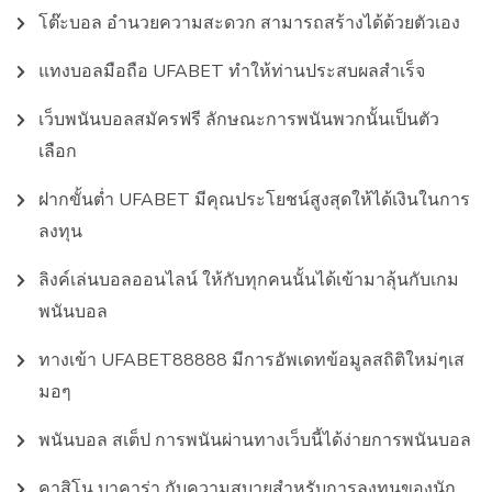
โต๊ะบอล อำนวยความสะดวก สามารถสร้างได้ด้วยตัวเอง
แทงบอลมือถือ UFABET ทำให้ท่านประสบผลสำเร็จ
เว็บพนันบอลสมัครฟรี ลักษณะการพนันพวกนั้นเป็นตัว
เลือก
ฝากขั้นต่ำ UFABET มีคุณประโยชน์สูงสุดให้ได้เงินในการ
ลงทุน
ลิงค์เล่นบอลออนไลน์ ให้กับทุกคนนั้นได้เข้ามาลุ้นกับเกม
พนันบอล
ทางเข้า UFABET88888 มีการอัพเดทข้อมูลสถิติใหม่ๆเส
มอๆ
พนันบอล สเต็ป การพนันผ่านทางเว็บนี้ได้ง่ายการพนันบอล
คาสิโน บาคาร่า กับความสบายสำหรับการลงทุนของนัก