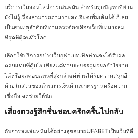
บริการเว็บออนไลน์การเล่นพนัน สำหรับทุกปัญหาที่ท่าน
ยังไม่รู้เรื่องสามารถถามรายละเอียดเพิ่มเติมได้ ก็เลย
เป็นสาเหตุสำคัญที่ท่านควรต้องเลือกเว็บที่เหมาะสม
ที่สุดที่ผู้คนทั่วโลก
เลือกใช้บริการอย่างเว็บยูฟ่าเบทเพื่อท่านจะได้รับผล
ตอบแทนที่คุ้มไม่เพียงแค่ท่านจะบรรลุผลผลกำไรราย
ได้หรือผลตอบแทนที่สูงกว่าแต่ท่านได้รับความสนุกอีก
ด้วยในส่วนของด้านการเงินด้านมาตรฐานหรือความ
เชื่อถือ จะช่วยให้นัก
เสี่ยงดวงรู้สึกชื่นชอบครึกครื้นไปกลับ
กับการลงเล่นพนันได้อย่างสุขสบายUFABETเป็นเว็บที่ดี