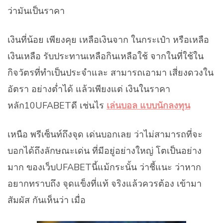
ว่ามันเป็นราคา
เงินที่น้อย เพียงคุย เหลือเงินจาก ในกระเป๋า หรือเหลือ
เงินเหลือ รับประทานเหลือกินเหลือใช้ จากในที่ใช้ใน
กิจวัตรที่ทำเป็นประจำและ สามารถเอามา เสี่ยงดวงใน
อัตรา อย่างต่ำได้ แล้วเพียงแต่ เงินในราคา
หลัก10UFABETดี เช่นไร
เล่นบอล แบบนักลงทุน
เหนือ พรีเซ็นท์ถึงจุด เด่นบอกเลย ว่าไม่สามารถที่จะ
บอกได้ถึงลักษณะเด่น ที่มีอยู่อย่างใหญ่ โตเป็นอย่าง
มาก ของเว็บUFABETนี้แม้กระนั้น ว่าชี้แนะ ว่าหาก
อยากทราบถึง จุดแข็งที่แท้ จริงแล้วควรต้อง เข้ามา
สัมผัส กันเห็นว่า เมื่อ