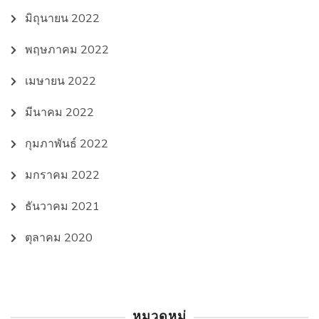
มิถุนายน 2022
พฤษภาคม 2022
เมษายน 2022
มีนาคม 2022
กุมภาพันธ์ 2022
มกราคม 2022
ธันวาคม 2021
ตุลาคม 2020
หมวดหมู่