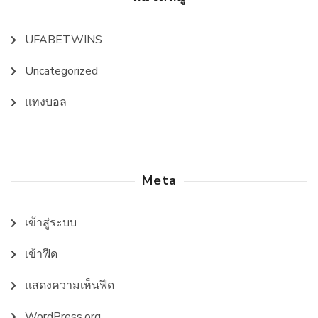
UFABETWINS
Uncategorized
แทงบอล
Meta
เข้าสู่ระบบ
เข้าฟีด
แสดงความเห็นฟีด
WordPress.org