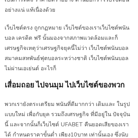
อย่างแน่ แท้เนื่องด้วย
เว็บไซต์ตรง ถูกกฏหมาย เว็บไซต์ของเราเว็บไซต์พนัน
บอล เครดิต ฟรี นั้นมองจากสภาพแวดล้อมและก็
เศรษฐกิจเหตุว่าเศรษฐกิจยุคนี้ไม่ว่า เว็บไซต์พนันบอล
สมาคมสหพันธ์ฟุตบอลระหว่างชาติ เว็บไซต์พนันบอล
ไม่ผ่านเอเย่นต์ อะไรก็
เสื่อมถอย ไปจนมุม ไปเว็บไซต์ของพวก
พวกเรายังตระเตรียม พนันที่ดีมากกว่า เดิมและ ในรูป
แบบใหม่ เพื่อกับยุค รวมถึงเศรษฐกิจ ที่มีอยู่ใน ปัจจุบัน
นี้ และจากนั้นก็เว็บไซต์ UFABET คืนยอดเสียของเรา
ได้ กำหนดราคาขั้นต่ำ เพียง10บาท เท่านั้นเอง ซึ่งนับ