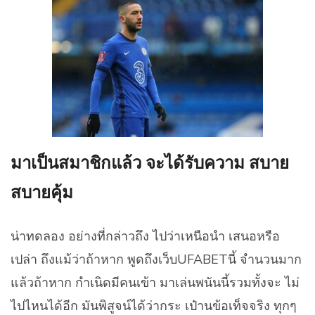
มาเป็นสมาชิกแล้ว จะได้รับความ สบาย
สบายคุ้ม
น่าทดลอง อย่างที่กล่าวถึง ไปว่าเหนือนำ เสนอหรือ
เปล่า ถึงแม้ว่าถ้าหาก พูดถึงเว็บUFABETนี้ จำนวนมาก
แล้วถ้าหาก กำเนิดมีคนเข้า มาเล่นพนันนี้รวมทั้งจะ ไม่
ไปไหนได้อีก มันพิสูจน์ได้ว่ากระ เป๋านข้อเท็จจริง ทุกๆ