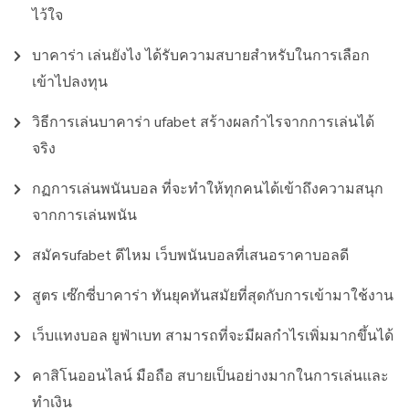
ไว้ใจ
บาคาร่า เล่นยังไง ได้รับความสบายสำหรับในการเลือก
เข้าไปลงทุน
วิธีการเล่นบาคาร่า ufabet สร้างผลกำไรจากการเล่นได้
จริง
กฏการเล่นพนันบอล ที่จะทำให้ทุกคนได้เข้าถึงความสนุก
จากการเล่นพนัน
สมัครufabet ดีไหม เว็บพนันบอลที่เสนอราคาบอลดี
สูตร เซ๊กซี่บาคาร่า ทันยุคทันสมัยที่สุดกับการเข้ามาใช้งาน
เว็บแทงบอล ยูฟ่าเบท สามารถที่จะมีผลกำไรเพิ่มมากขึ้นได้
คาสิโนออนไลน์ มือถือ สบายเป็นอย่างมากในการเล่นและ
ทำเงิน