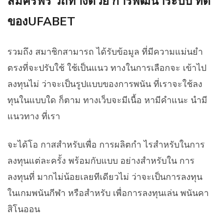
สมัครฟรี วิถีทางด้วย การพัฒนาระบบ ที่ดี
ของUFABET
รวมถึง สมาชิกสามารถ ได้รับข้อมูล ที่มีความแม่นยำ
ตรงที่จะปรับใช้ ใช้เป็นแนว ทางในการเลือกจะ เข้าไป
ลงทุนไม่ ว่าจะเป็นรูปแบบของการพนัน ที่เราจะใช้ลง
ทุนในแบบใด ก็ตาม ทางเว็บจะมีเนื้อ หามีคำแนะ นำมี
แนวทาง ที่เรา
จะได้โอ กาสสำหรับเพื่อ การผลิตกำ ไรสำหรับในการ
ลงทุนแต่ละครั้ง พร้อมกับแบบ อย่างสำหรับใน การ
ลงทุนที่ มากไม่น้อยเลยทีเดียวไม่ ว่าจะเป็นการลงทุน
ในเกมพนันกีฬา หรือสำหรับ เพื่อการลงทุนเล่น พนันคา
สิโนออน