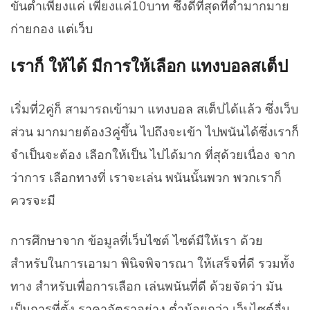
ขั้นต่ำเพียงแค่ เพียงแค่10บาท ซึ่งดีที่สุดที่ต่ำมากมาย
ก่ายกอง แต่เว็บ
เราก็ ให้ได้ มีการให้เลือก แทงบอลสเต็ป
เริ่มที่2คู่ก็ สามารถเข้ามา แทงบอล สเต็ปได้แล้ว ซึ่งเว็บ
ส่วน มากมายต้อง3คู่ขึ้น ไปถึงจะเข้า ไปพนันได้ซึ่งเราก็
จำเป็นจะต้อง เลือกให้เป็น ไปได้มาก ที่สุด้วยเนื่อง จาก
ว่าการ เลือกทางที่ เราจะเล่น พนันนั้นพวก พวกเราก็
ควรจะมี
การศึกษาจาก ข้อมูลที่เว็บไซต์ ไซต์มีให้เรา ด้วย
สำหรับในการเอามา พินิจพิจารณา ให้เสร็จที่ดี รวมทั้ง
ทาง สำหรับเพื่อการเลือก เล่นพนันที่ดี ด้วยจัดว่า มัน
เป็นการที่ตั้ง ราคาอัตราอย่าง ต่ำน้อยกว่า เว็บไซต์อื่น