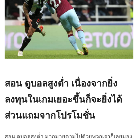
สอน ดูบอลสูงต่ำ เนื่องจากยิ่ง
ลงทุนในเกมเยอะขึ้นก็จะยิ่งได้
ส่วนแถมจากโปรโมชั่น
สอน ดูบอลสูงต่ำ มากมายตามไปด้วยพวกเราก็เลยมอง