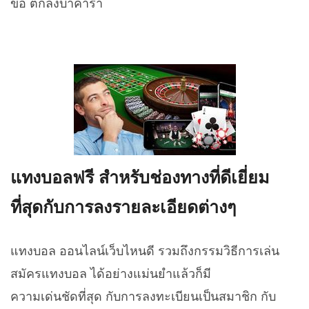
ข้อ ตกลงบาคาร่า
แทงบอลฟรี สำหรับช่องทางที่ดีเยี่ยม
ที่สุดกับการลงรายละเอียดต่างๆ
แทงบอล ออนไลน์เว็บไหนดี รวมถึงกรรมวิธีการเล่น
สมัครแทงบอล ได้อย่างแม่นยำแล้วก็มี
ความเด่นชัดที่สุด กับการลงทะเบียนเป็นสมาชิก กับ