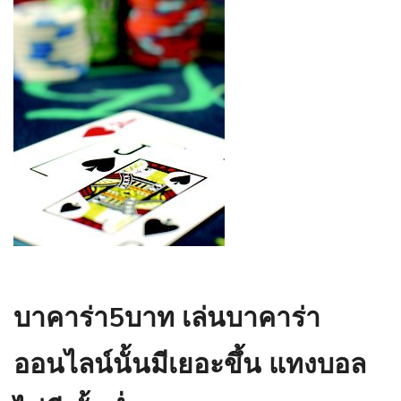
บาคาร่า5บาท เล่นบาคาร่า
ออนไลน์นั้นมีเยอะขึ้น แทงบอล