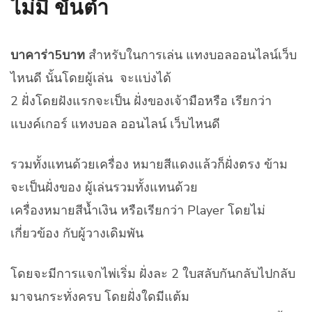
ไม่มี ขั้นต่ำ
บาคาร่า5บาท
สำหรับในการเล่น แทงบอลออนไลน์เว็บ
ไหนดี นั้นโดยผู้เล่น จะแบ่งได้
2 ฝั่งโดยฝังแรกจะเป็น ฝั่งของเจ้ามือหรือ เรียกว่า
แบงค์เกอร์ แทงบอล ออนไลน์ เว็บไหนดี
รวมทั้งแทนด้วยเครื่อง หมายสีแดงแล้วก็ฝั่งตรง ข้าม
จะเป็นฝั่งของ ผู้เล่นรวมทั้งแทนด้วย
เครื่องหมายสีน้ำเงิน หรือเรียกว่า Player โดยไม่
เกี่ยวข้อง กับผู้วางเดิมพัน
โดยจะมีการแจกไพ่เริ่ม ฝั่งละ 2 ใบสลับกันกลับไปกลับ
มาจนกระทั่งครบ โดยฝั่งใดมีแต้ม