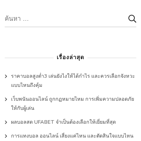
ค้นหา
สำหรับ:
เรื่องล่าสุด
ราคาบอลสูงต่ำ3 เล่นยังไงให้ได้กำไร และควรเลือกจังหวะ
แบบไหนถึงคุ้ม
เว็บพนันออนไลน์ ถูกกฏหมายไหม การเพิ่มความปลอดภัย
ให้กับผู้เล่น
ผลบอลสด UFABET จำเป็นต้องเลือกให้เยี่ยมที่สุด
การแทงบอล ออนไลน์ เสี่ยงแค่ไหน และตัดสินใจแบบไหน