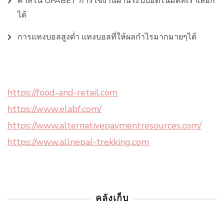
คาสิโน UFABET การใช้งานผ่านระบบอัตโนมัติที่เราเลือก
ได้
การแทงบอลสูงต่ำ แทงบอลที่ให้ผลกำไรมากมายๆได้
https://food-and-retail.com
https://www.elabf.com/
https://www.alternativepaymentresources.com/
https://www.allnepal-trekking.com
คลังเก็บ