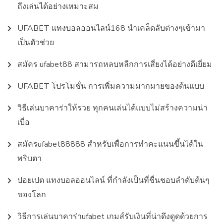
ถึงเล่นได้อย่างเหมาะสม
UFABET แทงบอลออนไลน์168 นำเคล็ดลับต่างๆเข้ามา
เป็นตัวช่วย
สมัคร ufabet88 สามารถหลบหลีกการเสี่ยงได้อย่างดีเยี่ยม
UFABET โปรโมชั่น การเพิ่มความมากมายของต้นแบบ
วิธีเล่นบาคาร่าให้รวย ทุกคนเล่นได้แบบไม่สร้างความน่า
เบื่อ
สมัครufabet88888 สำหรับเพื่อการทำคะแนนขึ้นได้ใน
พริบตา
ปอยเปต แทงบอลออนไลน์ ที่กำลังเป็นที่ชื่นชอบลำดับต้นๆ
ของโลก
วิธีการเล่นบาคาร่าufabet เกมส์รับเงินที่น่าดึงดูดด้วยการ