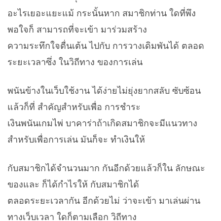
อะไรเยอะแยะแม้ กระนั้นหาก สมาชิกท่าน ใดที่พึง
พอใจก็ สามารถที่จะเข้า มาร่วมสร้าง
ความระทึกใจตื่นเต้น ไปกับ การวางเดิมพันได้ ตลอด
ระยะเวลาซึ่ง ในวิถีทาง ของการเล่น
พนันข้างในเว็บใช้งาน ได้ง่ายไม่ยุ่งยากสลับ ซับซ้อน
แล้วก็ที่ สำคัญสำหรับเพื่อ การชำระ
เงินพนันเกมไพ่ บาคาร่าถ้าเกิดสมาชิกจะมีแนวทาง
สำหรับเพื่อการเล่น มันก็จะ ทำเงินให้
กับสมาชิกได้จำนวนมาก กันอีกด้วยแล้วก็ใน ลักษณะ
ของและ ก็ได้กำไรให้ กับสมาชิกได้
ตลอดระยะเวลากัน อีกด้วยไม่ ว่าจะเข้า มาเล่นผ่าน
ทางเว็บเวลา ใดก็ตามเลือก วิถีทาง