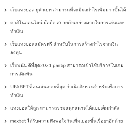
เว็บแทงบอล ยูฟ่าเบท สามารถที่จะมีผลกำไรเพิ่มมากขึ้นได้
คาสิโนออนไลน์ มือถือ สบายเป็นอย่างมากในการเล่นและ
ทำเงิน
เว็บแทงบอลสมัครฟรี สำหรับในการสร้างกำไรจากเงิน
ลงทุน
เว็บพนัน ดีที่สุด2021 pantip สามารถเข้าใช้บริการในเกม
การเดิมพัน
UFABETที่คนเล่นเยอะที่สุด กำเนิดจังหวะสำหรับเพื่อการ
ทำเงิน
แทงบอลให้ถูก สามารถร่วมสนุกสนานได้แบบเต็มกำลัง
maxbet ได้รับความพึงพอใจกันเพิ่มเยอะขึ้นเรื่อยๆอีกด้วย