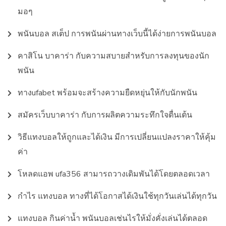
มอๆ
พนันบอล สเต็ป การพนันผ่านทางเว็บนี้ได้ง่ายการพนันบอล
คาสิโน บาคาร่า กับความสบายสำหรับการลงทุนของนัก
พนัน
ทางufabet พร้อมจะสร้างความยืดหยุ่นให้กับนักพนัน
สมัครเว็บบาคาร่า กับการผลิตความระทึกใจตื่นเต้น
วิธีแทงบอลให้ถูกและได้เงิน มีการเปลี่ยนแปลงราคาให้คุ้ม
ค่า
โหลดแอพ ufa356 สามารถวางเดิมพันได้โดยตลอดเวลา
กำไร แทงบอล ทางที่ได้โอกาสได้เงินใช้ทุกวันเล่นได้ทุกวัน
แทงบอล กินค่าน้ำ พนันบอลเช่นไรให้มั่งคั่งเล่นได้ตลอด