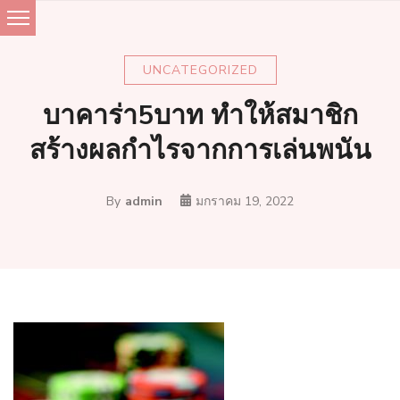
Skip
to
content
UNCATEGORIZED
บาคาร่า5บาท ทำให้สมาชิก
สร้างผลกำไรจากการเล่นพนัน
By
admin
มกราคม 19, 2022