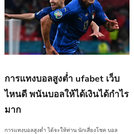
การแทงบอลสูงต่ำ ufabet เว็บ
ไหนดี พนันบอลให้ได้เงินได้กำไร
มาก
การแทงบอลสูงต่ำ ได้จะให้ท่าน นักเสี่ยงโชค บอล