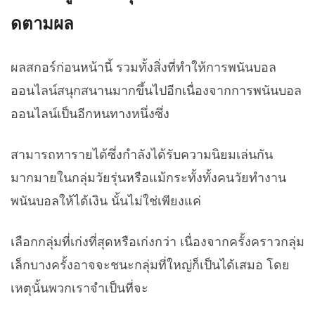
ดตามผล
ผลสกอร์ก่อนหน้านี้ รวมทั้งสิ่งที่ทำให้การพนันบอล
ออนไลน์สนุกสนานมากขึ้นไปอีกเนื่องจากการพนันบอล
ออนไลน์เป็นอีกหนทางหนึ่งซึ่ง
สามารถหารายได้ซึ่งกำลังได้รับความนิยมเล่นกัน
มากมายในกลุ่มวัยรุ่นหรือแม้กระทั้งทั้งคนวัยทำงาน
พนันบอลให้ได้เงิน นั้นไม่ใช่เพียงแค่
เลือกกลุ่มที่เก่งที่สุดหรือเก่งกว่า เนื่องจากครั้งคราวกลุ่ม
เล็กบางครั้งอาจจะชนะกลุ่มที่ใหญ่ก็เป็นได้เสมอ โดย
เหตุนั้นพวกเราจำเป็นที่จะ