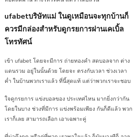
ufabetบริษัทแม่ ในดูเหมือนจะทุกบ้านก็
ควรมีกล่องสำหรับดูกรยการผ่านเคเบิ้ล
โทรทัศน์
เข้า ufabet โดยจะมีการ ถ่ายทองคำ สดบอลจาก ต่าง
แดนรวม อยู่ในนั้นด้วย โดยจะ ตรงกับเวลา ช่วงเวลา
ค่ำ ในบ้านพวกเราแล้ว ที่นี้สุดแท้ แต่ว่าพวกเราจะชอบ
ใจดูกรยการ แข่งบอลของ ประเทศไหน มากยิ่งกว่ากัน
โดยในบาง ช่วงที่มีการ แข่งพร้อมเพียง กันก็ดีแล้ว พวก
เราก็เลย สามารถเลือก เอาเฉพาะคู่
ที่น่าดึงดูด หรือคู่ที่พวก เราพอใจแล้ว ก็มันบางทีก็ อาจ