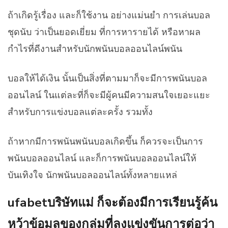
ถ้าเกิดรู้เรื่อง และก็ใช้งาน อย่างแม่นยำ การเล่นบอล
ชุดนับ ว่าเป็นยอดเยี่ยม ที่การหารายได้ หรือหาผล
กำไรที่ดีงานสำหรับนักพนันบอลออนไลน์พนัน
บอลให้ได้เงิน นั้นเป็นสิ่งที่ตามมาก็จะมีการพนันบอล
ออนไลน์ ในแต่ละที่ก็จะมีผู้คนมีความสนใจเยอะแยะ
สำหรับการแข่งบอลแต่ละครั้ง รวมทั้ง
ถ้าหากมีการพนันพนันบอลเกิดขึ้น ก็ควรจะเป็นการ
พนันบอลออนไลน์ และก็การพนันบอลออนไลน์ให้
บันเทิงใจ นักพนันบอลออนไลน์ทั้งหลายแหล่
ufabetบริษัทแม่ ก็จะต้องมีการเรียนรู้ค้น
หว้าข้อมูลของกลุ่มที่ลงแข่งขันการต่อว่า