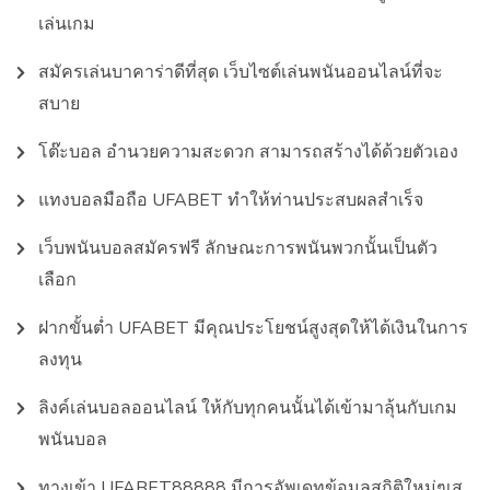
เล่นเกม
สมัครเล่นบาคาร่าดีที่สุด เว็บไซต์เล่นพนันออนไลน์ที่จะ
สบาย
โต๊ะบอล อำนวยความสะดวก สามารถสร้างได้ด้วยตัวเอง
แทงบอลมือถือ UFABET ทำให้ท่านประสบผลสำเร็จ
เว็บพนันบอลสมัครฟรี ลักษณะการพนันพวกนั้นเป็นตัว
เลือก
ฝากขั้นต่ำ UFABET มีคุณประโยชน์สูงสุดให้ได้เงินในการ
ลงทุน
ลิงค์เล่นบอลออนไลน์ ให้กับทุกคนนั้นได้เข้ามาลุ้นกับเกม
พนันบอล
ทางเข้า UFABET88888 มีการอัพเดทข้อมูลสถิติใหม่ๆเส