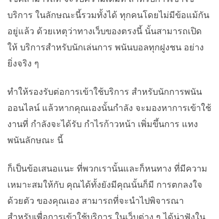
บริการ ในลักษณะนี้รวมทั้งได้ ทุกคนโดยไม่มีข้อแม้กัน
อยู่แล้ว ด้วยเหตุว่าทางเว็บของตรงนี้ นั้นสามารถเปิด
ให้ บริการสำหรับนักเล่นการ พนันบอลทุกฝูงชน อย่าง
ยิ่งจริง ๆ
ทำให้รองรับต่อการเข้าใช้บริการ สำหรับนักการพนัน
ออนไลน์ แล้วหากคุณเองนั้นกำลัง จะมองหาการเข้าใช้
งานที่ กำลังจะได้รับ กำไรก้าวหน้า เพิ่มขึ้นการ แทง
พนันลักษณะ นี้
ก็เป็นข้อเสนอแนะ ที่พวกเรานั้นและก็หนทาง ที่มีความ
เหมาะสมให้กับ คุณได้ทั้งยังมีคุณนั้นก็มี การตกลงใจ
ด้วยตัว ของคุณเอง สามารถที่จะนำไปพิจารณา
สำหรับเพื่อการเข้าใช้บริการ ในเว็บต่าง ๆ ได้น่าฟังใน