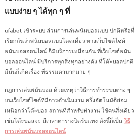
แบบง่าย ๆ ได้ทุก ๆ ที่
ufabet เข้าระบบ ส่วนการเล่นพนันบอลแบบ ปกติหรือที่
เรียกกันว่าพนันบอลแบบโดดเดี่ยว ทางเว็บไซต์ไซด์
พนันบอลออนไลน์ ก็มีบริการเหมือนกัน ที่เว็บไซต์พนัน
บอลออนไลน์ มีบริการทุกสิ่งทุกอย่างดัง ที่โต๊ะบอลปกติ
มีนั้นก็เกิดเรื่อง ที่ธรรมดามากมาย ๆ
กฏการเล่นพนันบอล ด้วยเหตุว่าวิธีการทำระบบต่าง ๆ
บนเว็บไซต์ไซด์ที่มีการดำเนินงาน ครึ่งอัตโนมัติย่อม
เหนือกว่าโต๊ะบอล สถานที่สำหรับทำงาน ใช้คนสิ่งเดียว
เช่นโต๊ะบอลจะ มีเวลาตารางปิดรับแทง ดังนี้ก็เป็น
วิธี
การเล่นพนันบอลออนไลน์