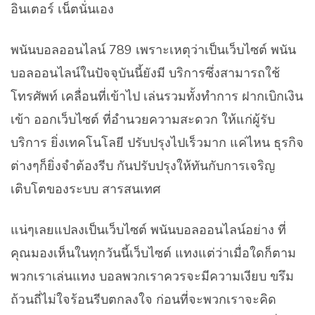
อินเตอร์ เน็ตนั่นเอง
พนันบอลออนไลน์ 789 เพราะเหตุว่าเป็นเว็บไซต์ พนัน
บอลออนไลน์ในปัจจุบันนี้ยังมี บริการซึ่งสามารถใช้
โทรศัพท์ เคลื่อนที่เข้าไป เล่นรวมทั้งทำการ ฝากเบิกเงิน
เข้า ออกเว็บไซต์ ที่อำนวยความสะดวก ให้แก่ผู้รับ
บริการ ยิ่งเทคโนโลยี ปรับปรุงไปเร็วมาก แค่ไหน ธุรกิจ
ต่างๆก็ยิ่งจำต้องรีบ กันปรับปรุงให้ทันกับการเจริญ
เติบโตของระบบ สารสนเทศ
แน่ๆเลยแปลงเป็นเว็บไซต์ พนันบอลออนไลน์อย่าง ที่
คุณมองเห็นในทุกวันนี้เว็บไซต์ แทงแต่ว่าเมื่อใดก็ตาม
พวกเราเล่นแทง บอลพวกเราควรจะมีความเงียบ ขรึม
ถ้วนถี่ไม่ใจร้อนรีบตกลงใจ ก่อนที่จะพวกเราจะคิด