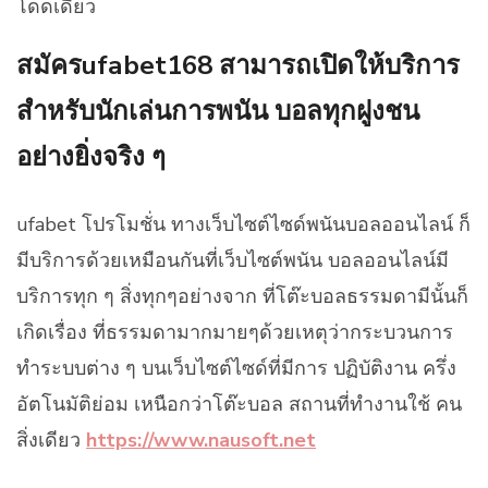
โดดเดี่ยว
สมัครufabet168 สามารถเปิดให้บริการ
สำหรับนักเล่นการพนัน บอลทุกฝูงชน
อย่างยิ่งจริง ๆ
ufabet โปรโมชั่น ทางเว็บไซต์ไซด์พนันบอลออนไลน์ ก็
มีบริการด้วยเหมือนกันที่เว็บไซต์พนัน บอลออนไลน์มี
บริการทุก ๆ สิ่งทุกๆอย่างจาก ที่โต๊ะบอลธรรมดามีนั้นก็
เกิดเรื่อง ที่ธรรมดามากมายๆด้วยเหตุว่ากระบวนการ
ทำระบบต่าง ๆ บนเว็บไซต์ไซด์ที่มีการ ปฏิบัติงาน ครึ่ง
อัตโนมัติย่อม เหนือกว่าโต๊ะบอล สถานที่ทำงานใช้ คน
สิ่งเดียว
https://www.nausoft.net