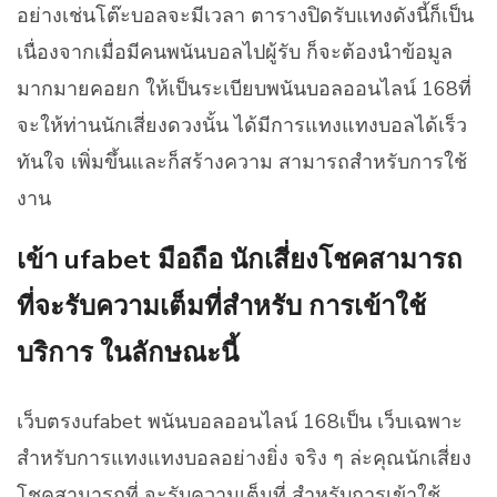
อย่างเช่นโต๊ะบอลจะมีเวลา ตารางปิดรับแทงดังนี้ก็เป็น
เนื่องจากเมื่อมีคนพนันบอลไปผู้รับ ก็จะต้องนำข้อมูล
มากมายคอยก ให้เป็นระเบียบพนันบอลออนไลน์ 168ที่
จะให้ท่านนักเสี่ยงดวงนั้น ได้มีการแทงแทงบอลได้เร็ว
ทันใจ เพิ่มขึ้นและก็สร้างความ สามารถสำหรับการใช้
งาน
เข้า ufabet มือถือ นักเสี่ยงโชคสามารถ
ที่จะรับความเต็มที่สำหรับ การเข้าใช้
บริการ ในลักษณะนี้
เว็บตรงufabet พนันบอลออนไลน์ 168เป็น เว็บเฉพาะ
สำหรับการแทงแทงบอลอย่างยิ่ง จริง ๆ ล่ะคุณนักเสี่ยง
โชคสามารถที่ จะรับความเต็มที่ สำหรับการเข้าใช้