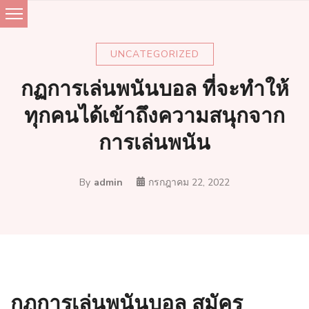
Skip
to
content
UNCATEGORIZED
กฏการเล่นพนันบอล ที่จะทำให้
ทุกคนได้เข้าถึงความสนุกจาก
การเล่นพนัน
By
admin
กรกฎาคม 22, 2022
กฏการเล่นพนันบอล สมัคร