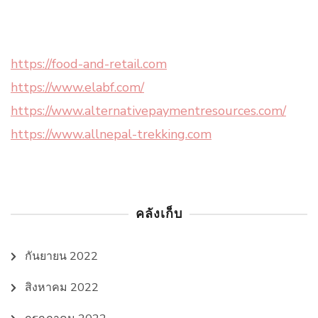
https://food-and-retail.com
https://www.elabf.com/
https://www.alternativepaymentresources.com/
https://www.allnepal-trekking.com
คลังเก็บ
กันยายน 2022
สิงหาคม 2022