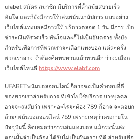
ufabet สมัคร สมาชิก มีบริการที่ล้ำสมัยสบายเร็ว
ทันใจ และก็ยังมีการให้เล่นพนันนานัปการ แบบอย่าง
เว็บไซต์แทงบอลมีการให้ บริการตลอด 1 วัน มีการ เบิก
ชำระเงินที่รวดเร็ว ทันใจและก็ไม่เป็นอันตราย ทั้งยัง
สำหรับเพื่อการที่พวกเราจะเลือกแทงบอล แต่ละครั้ง
พวกเราอาจ จำต้องคิดทบทวนแล้วทวนอีก ว่าจะเลือก
เว็บไซต์ไหนดี
https://www.elabf.com
UFABETพนันบอลออนไลน์ ก็อาจจะเป็นคำตอบที่ดี
ของพวกเราสำหรับการ ที่เข้าไปใช้บริการ บางบุคคล
อาจจะสงสัยว่า เพราะอะไรจะต้อง 789 ก็อาจ จะตอบก
ล้วยๆพนันบอลออนไลน์ 789 เพราะเหตุว่าคนภายใน
ปัจจุบันนี้ คิดเสมอว่าการเล่นแทงบอล แม้กระนั้นล่ะ
ตอนนั้นจำเป็นต้อง ได้รับไม่เป็นอันตรายที่ดี สำหรับเพื่อ