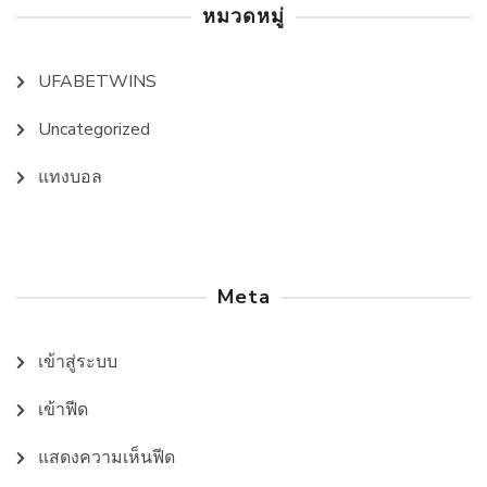
หมวดหมู่
UFABETWINS
Uncategorized
แทงบอล
Meta
เข้าสู่ระบบ
เข้าฟีด
แสดงความเห็นฟีด