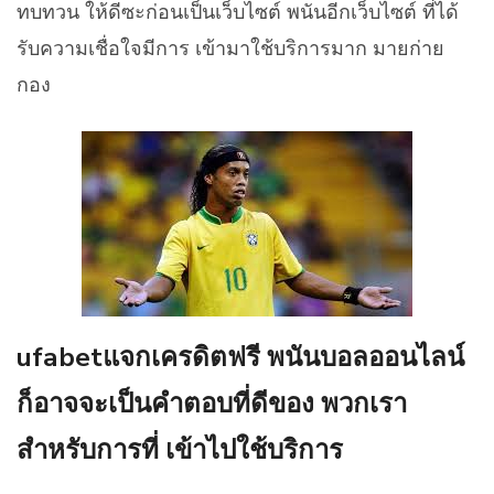
ทบทวน ให้ดีซะก่อนเป็นเว็บไซต์ พนันอีกเว็บไซต์ ที่ได้
รับความเชื่อใจมีการ เข้ามาใช้บริการมาก มายก่าย
กอง
ufabetแจกเครดิตฟรี พนันบอลออนไลน์
ก็อาจจะเป็นคำตอบที่ดีของ พวกเรา
สำหรับการที่ เข้าไปใช้บริการ