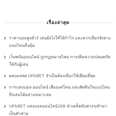
เรื่องล่าสุด
ราคาบอลสูงต่ำ3 เล่นยังไงให้ได้กำไร และควรเลือกจังหวะ
แบบไหนถึงคุ้ม
เว็บพนันออนไลน์ ถูกกฏหมายไหม การเพิ่มความปลอดภัย
ให้กับผู้เล่น
ผลบอลสด UFABET จำเป็นต้องเลือกให้เยี่ยมที่สุด
การแทงบอล ออนไลน์ เสี่ยงแค่ไหน และตัดสินใจแบบไหน
ถึงเล่นได้อย่างเหมาะสม
UFABET แทงบอลออนไลน์168 นำเคล็ดลับต่างๆเข้ามา
เป็นตัวช่วย